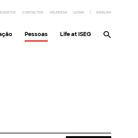
EVENTOS
CONTACTOS
HELPDESK
LOGIN
ENGLISH
gação
Pessoas
Life at ISEG