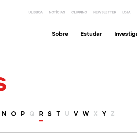
ULISBOA
NOTÍCIAS
CLIPPING
NEWSLETTER
LOJA
Sobre
Estudar
Investi
s
N
O
P
Q
R
S
T
U
V
W
X
Y
Z