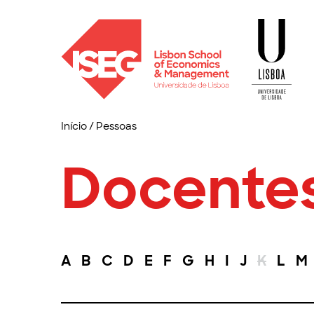
Início
/
Pessoas
Docente
A
B
C
D
E
F
G
H
I
J
K
L
M