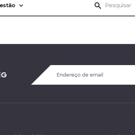
estão
EG