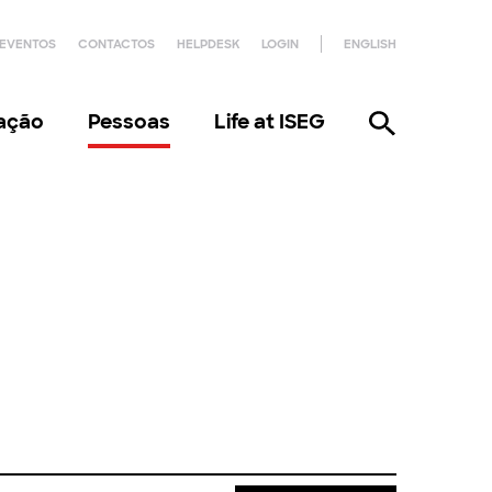
EVENTOS
CONTACTOS
HELPDESK
LOGIN
ENGLISH
gação
Pessoas
Life at ISEG