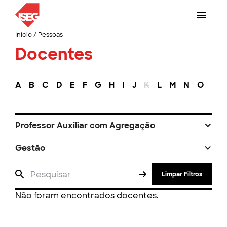
Início
/
Pessoas
Docentes
A
B
C
D
E
F
G
H
I
J
K
L
M
N
O
P
Professor Auxiliar com Agregação
Gestão
Limpar Filtros
Não foram encontrados docentes.