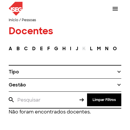
Início
/
Pessoas
Docentes
A
B
C
D
E
F
G
H
I
J
K
L
M
N
O
P
Tipo
Gestão
Limpar Filtros
Não foram encontrados docentes.