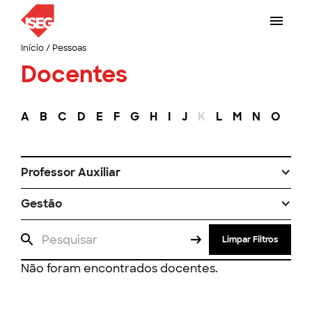
Início
/
Pessoas
Docentes
A
B
C
D
E
F
G
H
I
J
K
L
M
N
O
P
Professor Auxiliar
Gestão
Limpar Filtros
Não foram encontrados docentes.