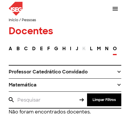
Início
/
Pessoas
Docentes
A
B
C
D
E
F
G
H
I
J
K
L
M
N
O
P
Professor Catedrático Convidado
Matemática
Limpar Filtros
Não foram encontrados docentes.