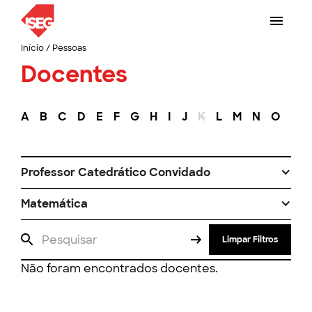
Início
/
Pessoas
Docentes
A
B
C
D
E
F
G
H
I
J
K
L
M
N
O
P
Professor Catedrático Convidado
Matemática
Limpar Filtros
Não foram encontrados docentes.