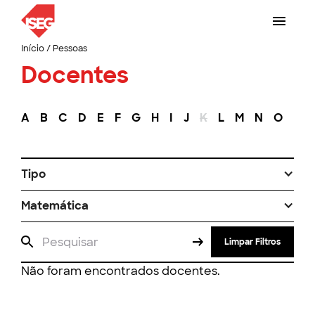
Início
/
Pessoas
Docentes
A
B
C
D
E
F
G
H
I
J
K
L
M
N
O
P
Tipo
Matemática
Limpar Filtros
Não foram encontrados docentes.