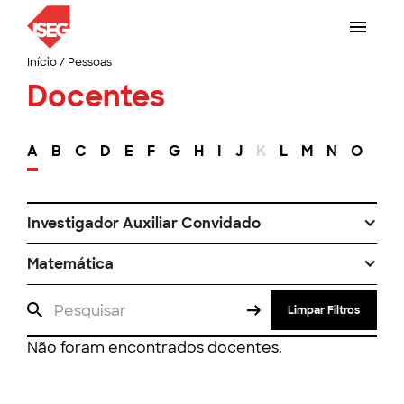
Início
/
Pessoas
Docentes
A
B
C
D
E
F
G
H
I
J
K
L
M
N
O
P
Investigador Auxiliar Convidado
Matemática
Limpar Filtros
Não foram encontrados docentes.