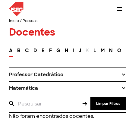
Início
/
Pessoas
Docentes
A
B
C
D
E
F
G
H
I
J
K
L
M
N
O
P
Professor Catedrático
Matemática
Limpar Filtros
Não foram encontrados docentes.