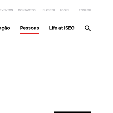
EVENTOS
CONTACTOS
HELPDESK
LOGIN
ENGLISH
gação
Pessoas
Life at ISEG