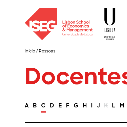
Início
/
Pessoas
Docente
A
B
C
D
E
F
G
H
I
J
K
L
M