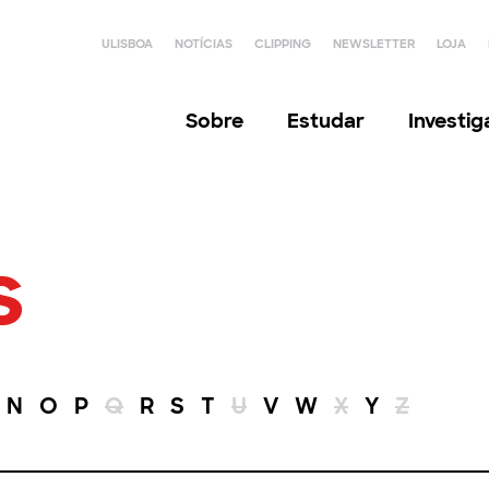
ULISBOA
NOTÍCIAS
CLIPPING
NEWSLETTER
LOJA
Sobre
Estudar
Investi
s
N
O
P
Q
R
S
T
U
V
W
X
Y
Z