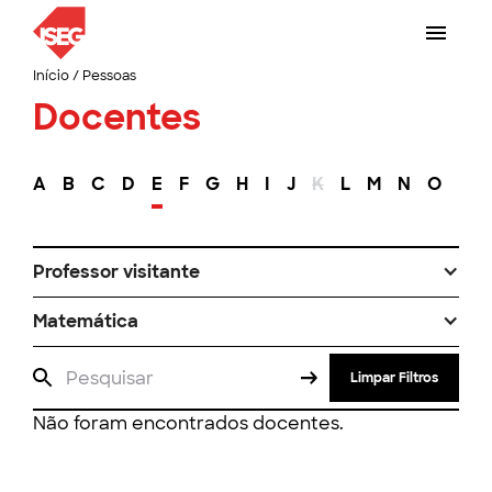
Início
/
Pessoas
Docentes
A
B
C
D
E
F
G
H
I
J
K
L
M
N
O
P
Professor visitante
Matemática
Limpar Filtros
Não foram encontrados docentes.