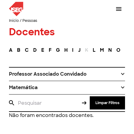
Início
/
Pessoas
Docentes
A
B
C
D
E
F
G
H
I
J
K
L
M
N
O
P
Professor Associado Convidado
Matemática
Limpar Filtros
Não foram encontrados docentes.