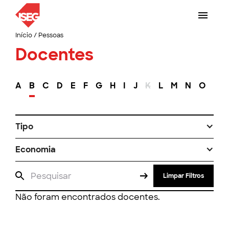
Início
/
Pessoas
Docentes
A
B
C
D
E
F
G
H
I
J
K
L
M
N
O
P
Tipo
Economia
Limpar Filtros
Não foram encontrados docentes.