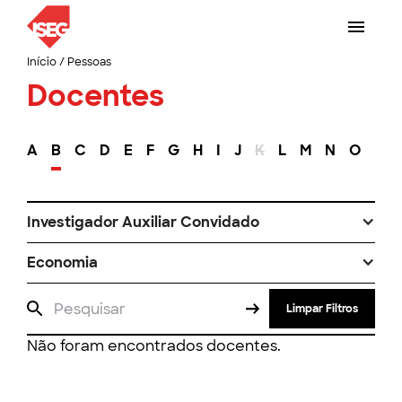
Início
/
Pessoas
Docentes
A
B
C
D
E
F
G
H
I
J
K
L
M
N
O
P
Investigador Auxiliar Convidado
Economia
Limpar Filtros
Não foram encontrados docentes.