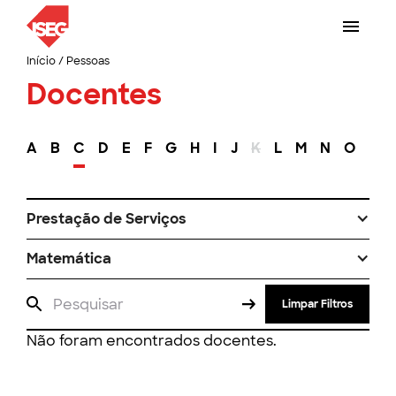
Início
/
Pessoas
Docentes
A
B
C
D
E
F
G
H
I
J
K
L
M
N
O
P
Prestação de Serviços
Matemática
Limpar Filtros
Não foram encontrados docentes.