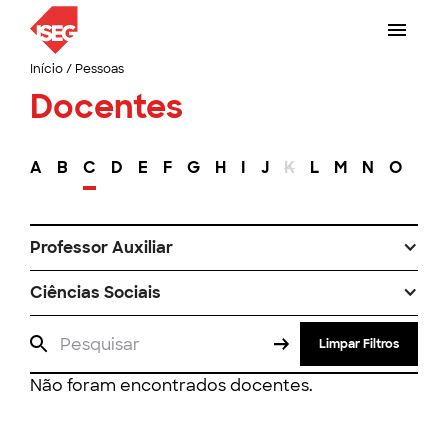
Início
/
Pessoas
Docentes
A
B
C
D
E
F
G
H
I
J
K
L
M
N
O
P
Professor Auxiliar
Ciências Sociais
Limpar Filtros
Não foram encontrados docentes.