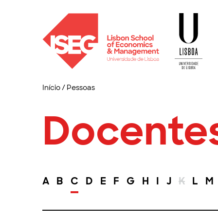
Início
/
Pessoas
Docente
A
B
C
D
E
F
G
H
I
J
K
L
M