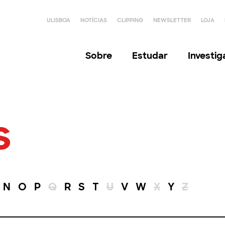
ULISBOA
NOTÍCIAS
CLIPPING
NEWSLETTER
LOJA
Sobre
Estudar
Investi
s
N
O
P
Q
R
S
T
U
V
W
X
Y
Z