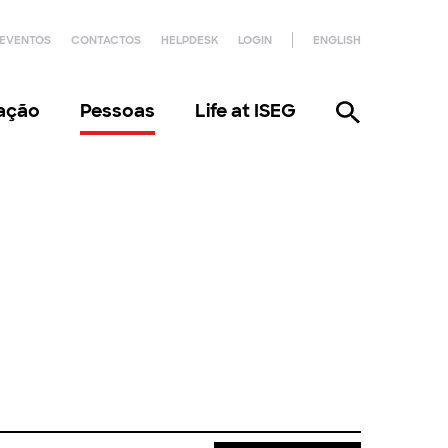
EVENTOS
CONTACTOS
HELPDESK
LOGIN
ENGLISH
gação
Pessoas
Life at ISEG