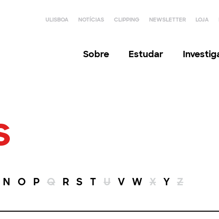
ULISBOA
NOTÍCIAS
CLIPPING
NEWSLETTER
LOJA
Sobre
Estudar
Investi
s
N
O
P
Q
R
S
T
U
V
W
X
Y
Z