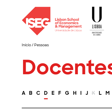
Início
/
Pessoas
Docente
A
B
C
D
E
F
G
H
I
J
K
L
M