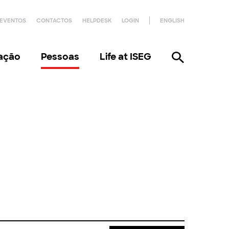
EVENTOS
CONTACTOS
HELPDESK
LOGIN
ENGLISH
gação
Pessoas
Life at ISEG