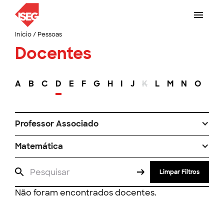
Início
/
Pessoas
Docentes
A
B
C
D
E
F
G
H
I
J
K
L
M
N
O
P
Professor Associado
Matemática
Limpar Filtros
Não foram encontrados docentes.