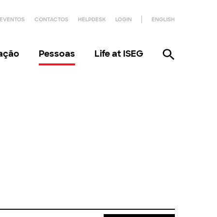
EVENTOS
CONTACTOS
HELPDESK
LOGIN
ENGLISH
gação
Pessoas
Life at ISEG