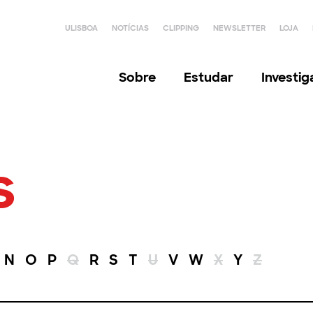
ULISBOA
NOTÍCIAS
CLIPPING
NEWSLETTER
LOJA
Sobre
Estudar
Investi
s
N
O
P
Q
R
S
T
U
V
W
X
Y
Z