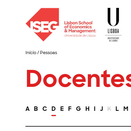
Início
/
Pessoas
Docente
A
B
C
D
E
F
G
H
I
J
K
L
M