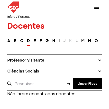
Início
/
Pessoas
Docentes
A
B
C
D
E
F
G
H
I
J
K
L
M
N
O
P
Professor visitante
Ciências Sociais
Limpar Filtros
Não foram encontrados docentes.