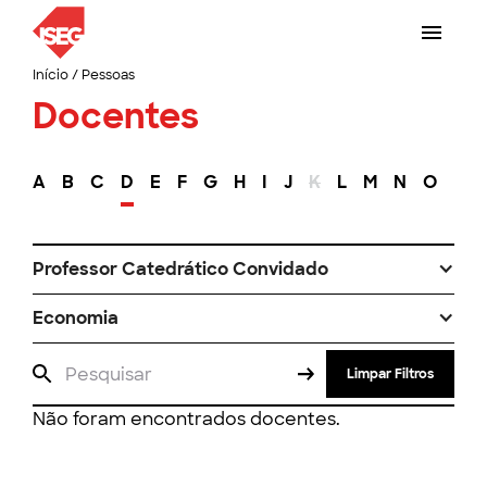
Início
/
Pessoas
Docentes
A
B
C
D
E
F
G
H
I
J
K
L
M
N
O
P
Professor Catedrático Convidado
Economia
Limpar Filtros
Não foram encontrados docentes.