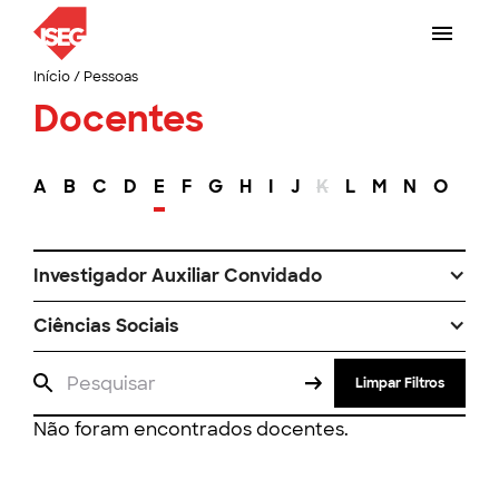
Início
/
Pessoas
Docentes
A
B
C
D
E
F
G
H
I
J
K
L
M
N
O
P
Investigador Auxiliar Convidado
Ciências Sociais
Limpar Filtros
Não foram encontrados docentes.