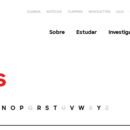
ULISBOA
NOTÍCIAS
CLIPPING
NEWSLETTER
LOJA
Sobre
Estudar
Investi
s
N
O
P
Q
R
S
T
U
V
W
X
Y
Z