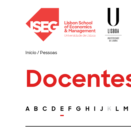
Início
/
Pessoas
Docente
A
B
C
D
E
F
G
H
I
J
K
L
M