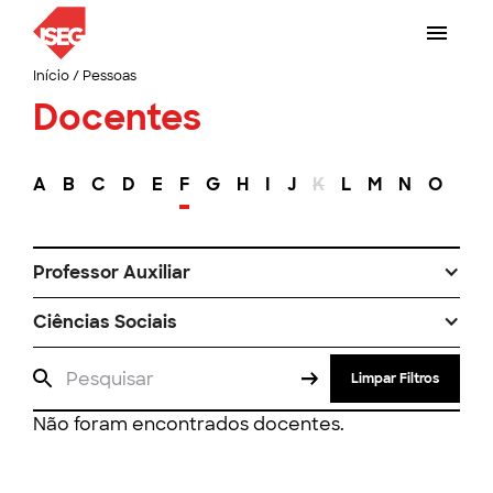
Início
/
Pessoas
Docentes
A
B
C
D
E
F
G
H
I
J
K
L
M
N
O
P
Professor Auxiliar
Ciências Sociais
Limpar Filtros
Não foram encontrados docentes.