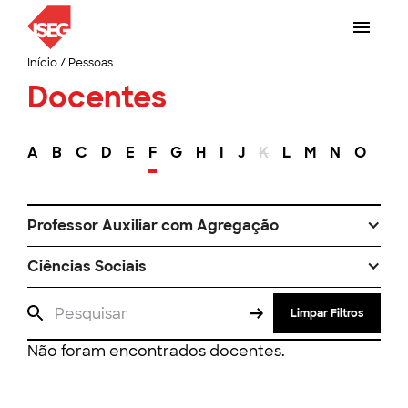
Início
/
Pessoas
Docentes
A
B
C
D
E
F
G
H
I
J
K
L
M
N
O
P
Professor Auxiliar com Agregação
Ciências Sociais
Limpar Filtros
Não foram encontrados docentes.