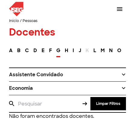
Início
/
Pessoas
Docentes
A
B
C
D
E
F
G
H
I
J
K
L
M
N
O
P
Assistente Convidado
Economia
Limpar Filtros
Não foram encontrados docentes.