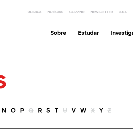
ULISBOA
NOTÍCIAS
CLIPPING
NEWSLETTER
LOJA
Sobre
Estudar
Investi
s
N
O
P
Q
R
S
T
U
V
W
X
Y
Z