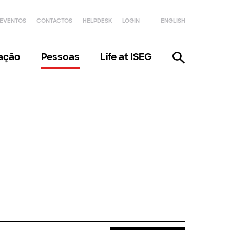
EVENTOS
CONTACTOS
HELPDESK
LOGIN
ENGLISH
gação
Pessoas
Life at ISEG