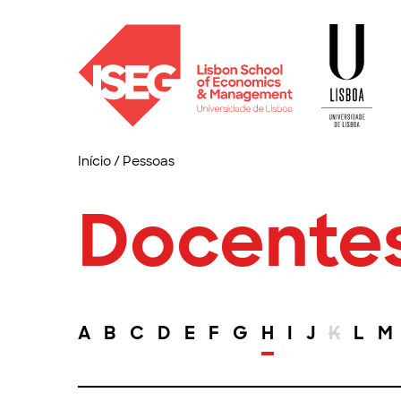
Início
/
Pessoas
Docente
A
B
C
D
E
F
G
H
I
J
K
L
M