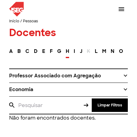
Início
/
Pessoas
Docentes
A
B
C
D
E
F
G
H
I
J
K
L
M
N
O
P
Professor Associado com Agregação
Economia
Limpar Filtros
Não foram encontrados docentes.