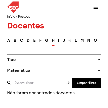
Início
/
Pessoas
Docentes
A
B
C
D
E
F
G
H
I
J
K
L
M
N
O
P
Tipo
Matemática
Limpar Filtros
Não foram encontrados docentes.