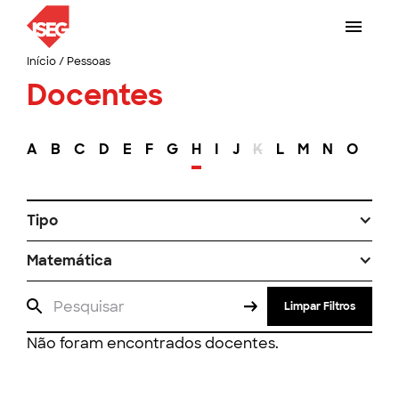
Início
/
Pessoas
Docentes
A
B
C
D
E
F
G
H
I
J
K
L
M
N
O
P
Tipo
Matemática
Limpar Filtros
Não foram encontrados docentes.