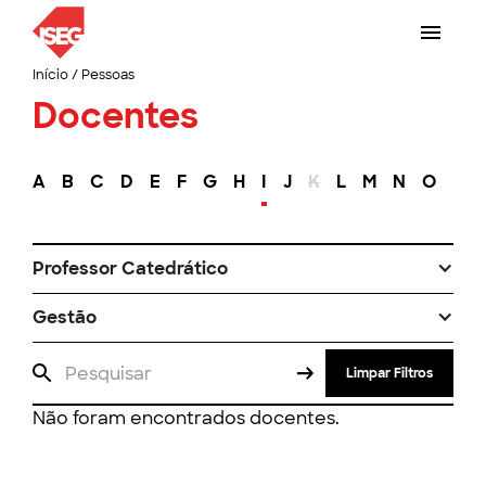
Início
/
Pessoas
Docentes
A
B
C
D
E
F
G
H
I
J
K
L
M
N
O
P
Professor Catedrático
Gestão
Limpar Filtros
Não foram encontrados docentes.