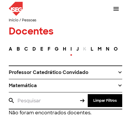
Início
/
Pessoas
Docentes
A
B
C
D
E
F
G
H
I
J
K
L
M
N
O
P
Professor Catedrático Convidado
Matemática
Limpar Filtros
Não foram encontrados docentes.