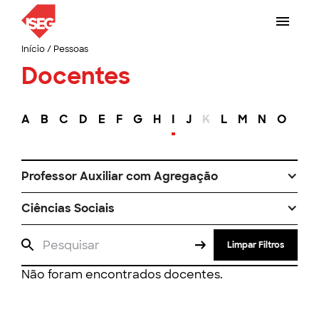
Início
/
Pessoas
Docentes
A
B
C
D
E
F
G
H
I
J
K
L
M
N
O
P
Professor Auxiliar com Agregação
Ciências Sociais
Limpar Filtros
Não foram encontrados docentes.