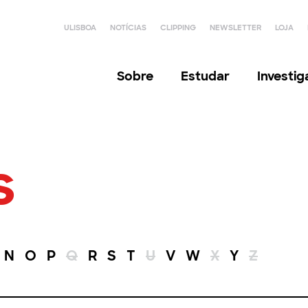
ULISBOA
NOTÍCIAS
CLIPPING
NEWSLETTER
LOJA
Sobre
Estudar
Investi
s
N
O
P
Q
R
S
T
U
V
W
X
Y
Z