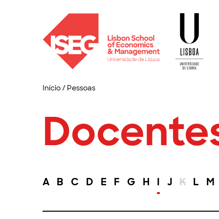
Início
/
Pessoas
Docente
A
B
C
D
E
F
G
H
I
J
K
L
M