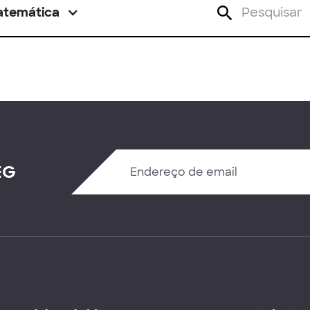
atemática
EG