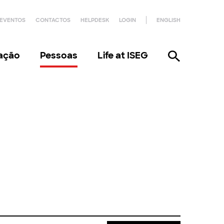
EVENTOS
CONTACTOS
HELPDESK
LOGIN
ENGLISH
gação
Pessoas
Life at ISEG