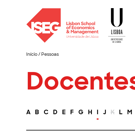
Início
/
Pessoas
Docente
A
B
C
D
E
F
G
H
I
J
K
L
M