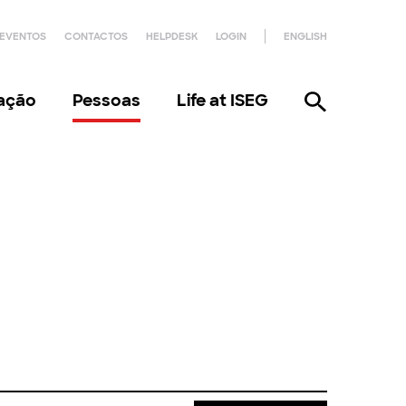
EVENTOS
CONTACTOS
HELPDESK
LOGIN
ENGLISH
gação
Pessoas
Life at ISEG