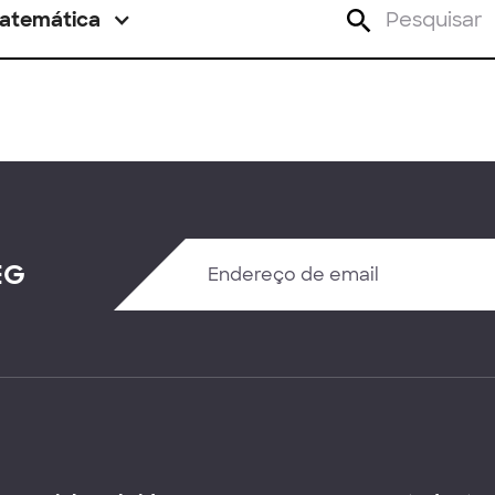
atemática
EG