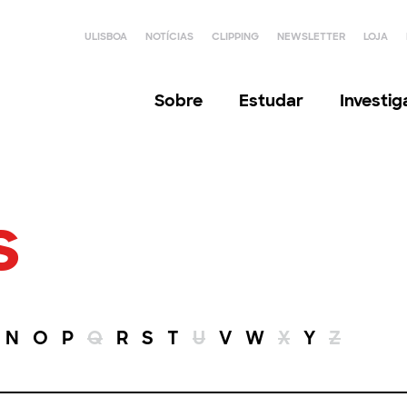
ULISBOA
NOTÍCIAS
CLIPPING
NEWSLETTER
LOJA
Sobre
Estudar
Investi
s
N
O
P
Q
R
S
T
U
V
W
X
Y
Z