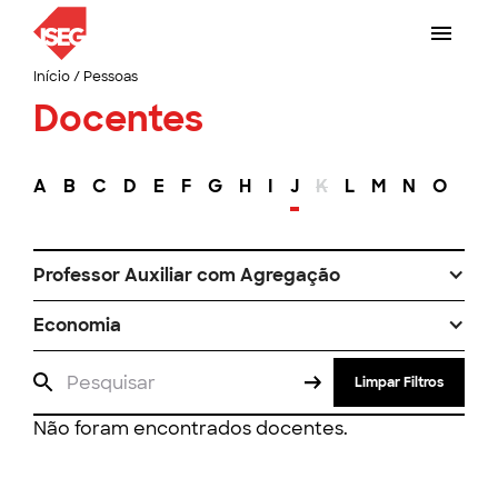
Início
/
Pessoas
Docentes
A
B
C
D
E
F
G
H
I
J
K
L
M
N
O
P
Professor Auxiliar com Agregação
Economia
Limpar Filtros
Não foram encontrados docentes.