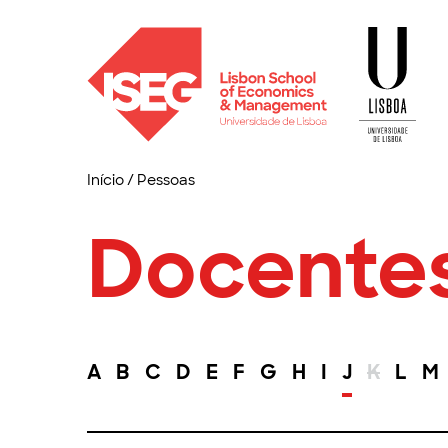
Início
/
Pessoas
Docente
A
B
C
D
E
F
G
H
I
J
K
L
M