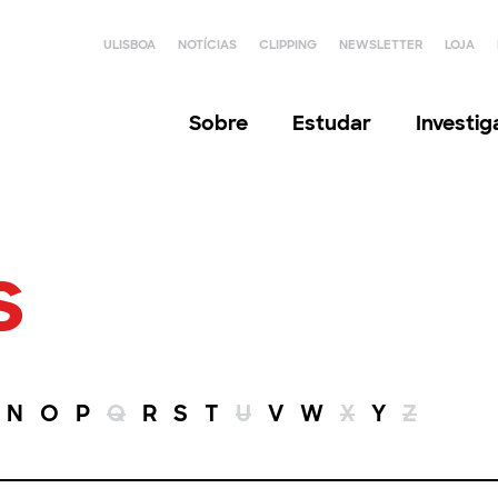
ULISBOA
NOTÍCIAS
CLIPPING
NEWSLETTER
LOJA
Sobre
Estudar
Investi
s
N
O
P
Q
R
S
T
U
V
W
X
Y
Z