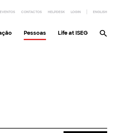
EVENTOS
CONTACTOS
HELPDESK
LOGIN
ENGLISH
gação
Pessoas
Life at ISEG