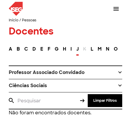
Início
/
Pessoas
Docentes
A
B
C
D
E
F
G
H
I
J
K
L
M
N
O
P
Professor Associado Convidado
Ciências Sociais
Limpar Filtros
Não foram encontrados docentes.