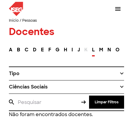
Início
/
Pessoas
Docentes
A
B
C
D
E
F
G
H
I
J
K
L
M
N
O
P
Tipo
Ciências Sociais
Limpar Filtros
Não foram encontrados docentes.