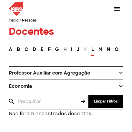
Início
/
Pessoas
Docentes
A
B
C
D
E
F
G
H
I
J
K
L
M
N
O
P
Professor Auxiliar com Agregação
Economia
Limpar Filtros
Não foram encontrados docentes.