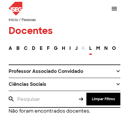
Início
/
Pessoas
Docentes
A
B
C
D
E
F
G
H
I
J
K
L
M
N
O
P
Professor Associado Convidado
Ciências Sociais
Limpar Filtros
Não foram encontrados docentes.