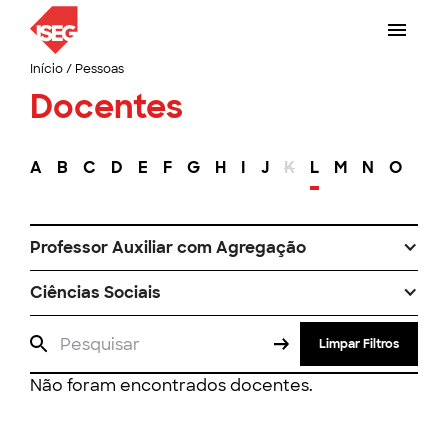
Início
/
Pessoas
Docentes
A
B
C
D
E
F
G
H
I
J
K
L
M
N
O
P
Professor Auxiliar com Agregação
Ciências Sociais
Limpar Filtros
Não foram encontrados docentes.