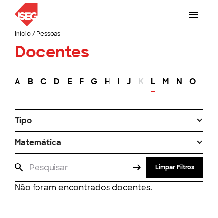
Início
/
Pessoas
Docentes
A
B
C
D
E
F
G
H
I
J
K
L
M
N
O
P
Tipo
Matemática
Limpar Filtros
Não foram encontrados docentes.