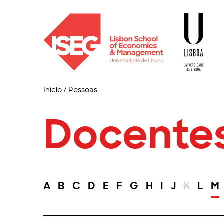
Início
/
Pessoas
Docente
A
B
C
D
E
F
G
H
I
J
K
L
M