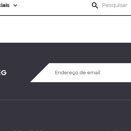
iais
EG