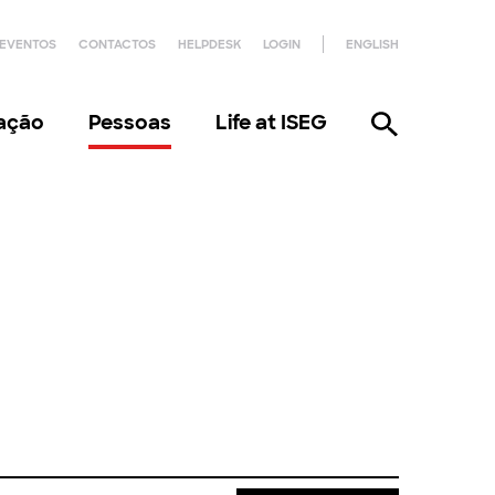
EVENTOS
CONTACTOS
HELPDESK
LOGIN
ENGLISH
gação
Pessoas
Life at ISEG