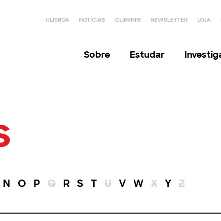
ULISBOA
NOTÍCIAS
CLIPPING
NEWSLETTER
LOJA
Sobre
Estudar
Investi
s
N
O
P
Q
R
S
T
U
V
W
X
Y
Z