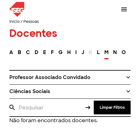
Início
/
Pessoas
Docentes
A
B
C
D
E
F
G
H
I
J
K
L
M
N
O
P
Professor Associado Convidado
Ciências Sociais
Limpar Filtros
Não foram encontrados docentes.