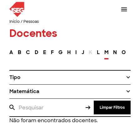
Início
/
Pessoas
Docentes
A
B
C
D
E
F
G
H
I
J
K
L
M
N
O
P
Tipo
Matemática
Limpar Filtros
Não foram encontrados docentes.