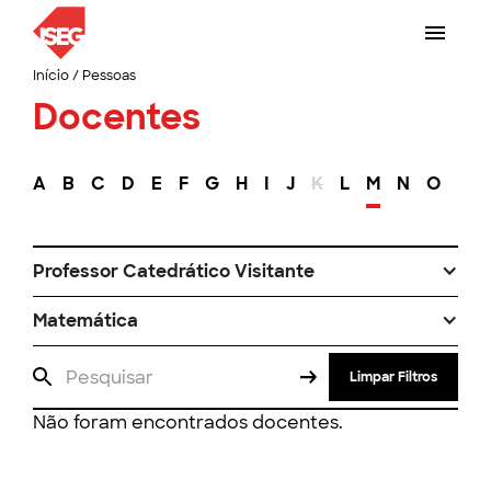
Início
/
Pessoas
Docentes
A
B
C
D
E
F
G
H
I
J
K
L
M
N
O
P
Professor Catedrático Visitante
Matemática
Limpar Filtros
Não foram encontrados docentes.