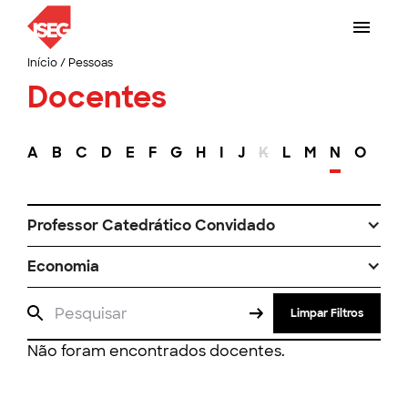
Início
/
Pessoas
Docentes
A
B
C
D
E
F
G
H
I
J
K
L
M
N
O
P
Professor Catedrático Convidado
Economia
Limpar Filtros
Não foram encontrados docentes.